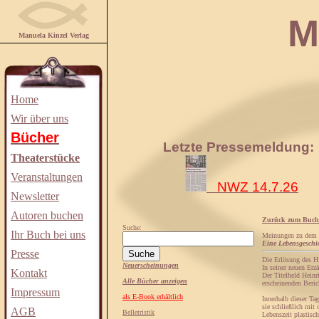
Manuela
Manuela Kinzel Verlag
Home
Wir über uns
Bücher
Letzte Pressemeldung:
Theaterstücke
Veranstaltungen
NWZ 14.7.26
Newsletter
Autoren buchen
Zurück zum Buch
Suche:
Ihr Buch bei uns
Meinungen zu dem
Eine Lebensgeschi
Presse
Die Erlösung des H
Neuerscheinungen
In seiner neuen Erz
Kontakt
Der Titelheld Heinr
Alle Bücher anzeigen
erscheinenden Beric
Impressum
als E-Book erhältlich
Innerhalb dieser Ta
sie schließlich mit
AGB
Belletristik
Lebenszeit plastisc