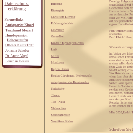
Derartige Folgeric
Datenschutz-
Bildband
eigentlichen Beruf 
erklärung
Geschehens dem Verf
Biographie
Die von Seite zu Se
aus ostdeutscher P
Christliche Literatur
einer von viel Hoff
Partnerlinks:
auf eine persönlich
Erfahrungsberichte
eigener Betroffenhe
Antiquariat Kinzel
Tanzhund Mozart
Geschichte
Fern jeglicher Schw
übertreffen.
Hundepension
Gesundheit
Prof. Ulrich Urban,
Hohenstaufen
Kinder / Jugendgeschichten
Offener KulturTreff
'Wie auch wir verge
Lyrik
Johanna Schober
Im Verlag von Manu
Dr. Anton Vogel
Musik
katholischen Famili
einer städtischen B
Ferien in Dessau
Mundarten
er einst selbst durc
seine Ziele im dezi
Region Dessau
Soldat vermag er si
Was Heinrich nach 
Region Göppingen / Hohenstaufen
wiegt dann aber ein 
auch seine gleicherm
außergewöhnliche Reiseberichte
Sieben Jahre später
Heinrichs Tochter u
Sachbücher
seitdem sein Gewiss
erblindeten, schwer
Theater
Heinrich stirbt am 
sein einziges Kind
Tier / Natur
Respekt. Es ist ein
dieses Buches sei n
Weihnachten
März 2020,Rudolf 
Sonderangebote
Vergriffene Bücher
Schreiben Sie