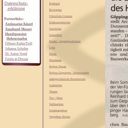
Datenschutz-
Bildband
erklärung
Biographie
Christliche Literatur
Partnerlinks:
Erfahrungsberichte
Antiquariat Kinzel
Tanzhund Mozart
Geschichte
Hundepension
Gesundheit
Hohenstaufen
Kinder / Jugendgeschichten
Offener KulturTreff
Lyrik
Johanna Schober
Dr. Anton Vogel
Musik
Ferien in Dessau
Mundarten
Region Dessau
Region Göppingen / Hohenstaufen
außergewöhnliche Reiseberichte
Sachbücher
Theater
Tier / Natur
Weihnachten
Sonderangebote
Vergriffene Bücher