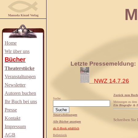
Manuela
Manuela Kinzel Verlag
Home
Wir über uns
Bücher
Letzte Pressemeldung:
Theaterstücke
Veranstaltungen
NWZ 14.7.26
Newsletter
Autoren buchen
Zurück zum Buch
Suche:
Ihr Buch bei uns
Meinungen zu dem
Ein Biografie- & E
Presse
Neuerscheinungen
Kontakt
Schreiben Sie
Alle Bücher anzeigen
Impressum
als E-Book erhältlich
AGB
Belletristik