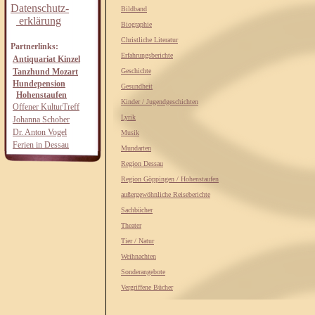
Datenschutz-
Bildband
erklärung
Biographie
Christliche Literatur
Partnerlinks:
Erfahrungsberichte
Antiquariat Kinzel
Tanzhund Mozart
Geschichte
Hundepension
Gesundheit
Hohenstaufen
Kinder / Jugendgeschichten
Offener KulturTreff
Lyrik
Johanna Schober
Dr. Anton Vogel
Musik
Ferien in Dessau
Mundarten
Region Dessau
Region Göppingen / Hohenstaufen
außergewöhnliche Reiseberichte
Sachbücher
Theater
Tier / Natur
Weihnachten
Sonderangebote
Vergriffene Bücher