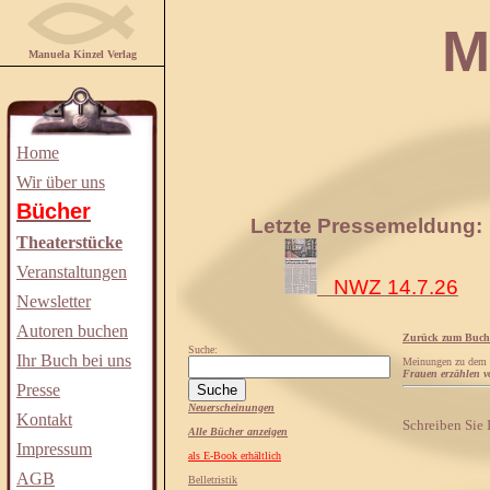
Manuela
Manuela Kinzel Verlag
Home
Wir über uns
Bücher
Letzte Pressemeldung:
Theaterstücke
Veranstaltungen
NWZ 14.7.26
Newsletter
Autoren buchen
Zurück zum Buch
Suche:
Ihr Buch bei uns
Meinungen zu dem
Frauen erzählen v
Presse
Neuerscheinungen
Kontakt
Schreiben Sie
Alle Bücher anzeigen
Impressum
als E-Book erhältlich
AGB
Belletristik