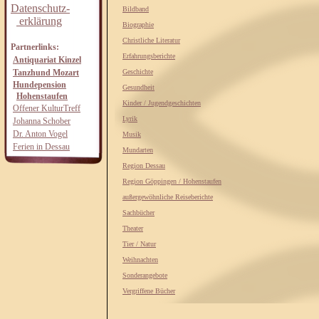
Datenschutz-
Bildband
erklärung
Biographie
Christliche Literatur
Partnerlinks:
Erfahrungsberichte
Antiquariat Kinzel
Tanzhund Mozart
Geschichte
Hundepension
Gesundheit
Hohenstaufen
Kinder / Jugendgeschichten
Offener KulturTreff
Lyrik
Johanna Schober
Dr. Anton Vogel
Musik
Ferien in Dessau
Mundarten
Region Dessau
Region Göppingen / Hohenstaufen
außergewöhnliche Reiseberichte
Sachbücher
Theater
Tier / Natur
Weihnachten
Sonderangebote
Vergriffene Bücher