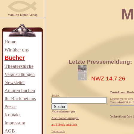
Manuela
Manuela Kinzel Verlag
Home
Wir über uns
Bücher
Letzte Pressemeldung:
Theaterstücke
Veranstaltungen
NWZ 14.7.26
Newsletter
Autoren buchen
Zurück zum Buch
Suche:
Ihr Buch bei uns
Meinungen zu dem
Transidentität in
Presse
Neuerscheinungen
Kontakt
Schreiben Sie
Alle Bücher anzeigen
Impressum
als E-Book erhältlich
AGB
Belletristik