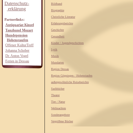
Datenschutz-
Bildband
erklärung
Biographie
Christliche Literatur
Partnerlinks:
Erfahrungsberichte
Antiquariat Kinzel
Tanzhund Mozart
Geschichte
Hundepension
Gesundheit
Hohenstaufen
Kinder / Jugendgeschichten
Offener KulturTreff
Lyrik
Johanna Schober
Dr. Anton Vogel
Musik
Ferien in Dessau
Mundarten
Region Dessau
Region Göppingen / Hohenstaufen
außergewöhnliche Reiseberichte
Sachbücher
Theater
Tier / Natur
Weihnachten
Sonderangebote
Vergriffene Bücher