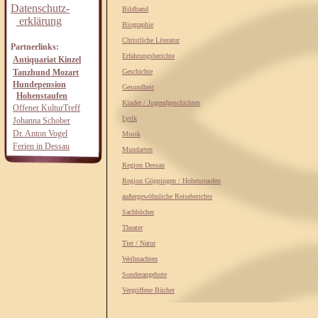
Datenschutz-
Bildband
erklärung
Biographie
Christliche Literatur
Partnerlinks:
Erfahrungsberichte
Antiquariat Kinzel
Tanzhund Mozart
Geschichte
Hundepension
Gesundheit
Hohenstaufen
Kinder / Jugendgeschichten
Offener KulturTreff
Lyrik
Johanna Schober
Dr. Anton Vogel
Musik
Ferien in Dessau
Mundarten
Region Dessau
Region Göppingen / Hohenstaufen
außergewöhnliche Reiseberichte
Sachbücher
Theater
Tier / Natur
Weihnachten
Sonderangebote
Vergriffene Bücher