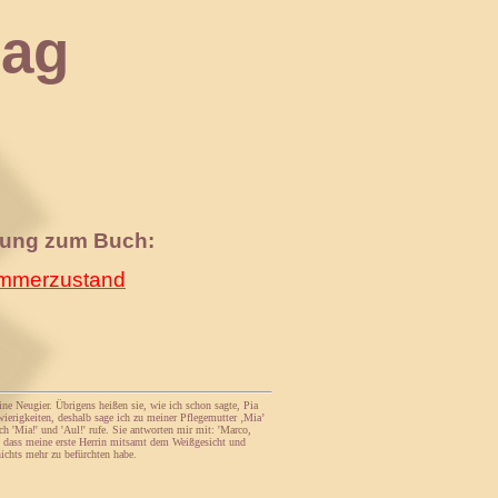
ag
nung zum Buch:
merzustand
e Neugier. Übrigens heißen sie, wie ich schon sagte, Pia
erigkeiten, deshalb sage ich zu meiner Pflegemutter ‚Mia’
h 'Mia!' und 'Aul!' rufe. Sie antworten mir mit: 'Marco,
en, dass meine erste Herrin mitsamt dem Weißgesicht und
nichts mehr zu befürchten habe.