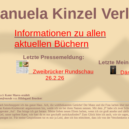
 Kinzel Verl
Informationen zu allen
aktuellen Büchern
Letzte Pressemeldung:
Letzte Mei
Zweibrücker Rundschau
Däm
26.2.26
Buch
Kater Marco erzählt
enfreunde
von
Hildegard Brucker
:
ch beschnuppere ich das ganze Haus. Ach, die wohlbekannten Gerüche! Der Mann und die Frau lachen über mein
an Katzen-Kindesstatt angenommen bin, werde ich sie bei ihren Namen nennen. Mit dem ‚P’ habe ich zwar Schwi
evater ‚Aul’. Das bringe ich gut heraus. Meine lieben neuen Eltern lachen, wenn ich sie groß ansehe und zärtlic
 Kerl, unser tapferer Kater, wie hast du es nur geschafft zurückzufinden?' Zum Glück höre ich auch, wie sie sag
ezogen ist. Für meine Gespielinnen tut es mir ja Leid, aber ich bin erleichtert, dass ich von der Verschenkerin 