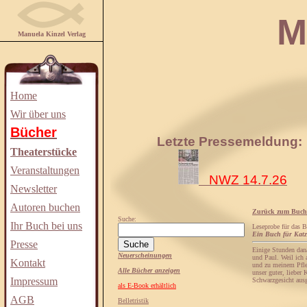
Manuela
Manuela Kinzel Verlag
Home
Wir über uns
Bücher
Letzte Pressemeldung:
Theaterstücke
Veranstaltungen
NWZ 14.7.26
Newsletter
Autoren buchen
Zurück zum Buch
Suche:
Ihr Buch bei uns
Leseprobe für das 
Ein Buch für Katz
Presse
Einige Stunden dana
Neuerscheinungen
und Paul. Weil ich 
Kontakt
und zu meinem Pfleg
Alle Bücher anzeigen
unser guter, lieber
Impressum
Schwarzgesicht ausg
als E-Book erhältlich
AGB
Belletristik