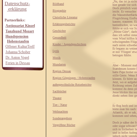
„Na, das ist ja nic
Datenschutz-
Bildband
hier gerade vor sic
erklärung
Doch plötzlich wurd
Biographie
leicht. Er versuchte
die Wasseroberfläch
Christliche Literatur
Flugrichtung Einfl
Partnerlinks:
kannte, staunten. E
Erfahrungsberichte
beeindruckte, so wa
Antiquariat Kinzel
fühlte er sich vor S
Tanzhund Mozart
Geschichte
„Meine Güte“, dacht
dass ich selbst ste
Hundepension
Gesundheit
vom Wind hilflos hi
Hohenstaufen
schwingenden Flügel
Kinder / Jugendgeschichten
nach unten schweben
Offener KulturTreff
Er begann zu weinen
Lyrik
Johanna Schober
er mit 'Fliegen' et
betrogen fühlte.
Dr. Anton Vogel
Musik
...
Ferien in Dessau
Mundarten
Aber - Moment mal -
Stattdessen konnte 
Region Dessau
hatte Pepe bisher n
stille Geste. Wenn 
Region Göppingen / Hohenstaufen
können. Er hörte au
Jetzt, wo er aufgeh
außergewöhnliche Reiseberichte
Richtung seines Zuh
kommst du denn plö
Sachbücher
Jesse blickte ihn mi
direkt neben ihm ge
Theater
...
Tier / Natur
Er flog hoch und im
hörte man bis nach 
Weihnachten
Atlantik, als er sa
kommen und sehen, w
Sonderangebote
Doch je näher der S
Vergriffene Bücher
oder sogar schwarz?
sich in Sicherheit 
und in heller Aufre
jedoch nicht verste