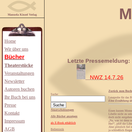
Manuela
Manuela Kinzel Verlag
Home
Wir über uns
Bücher
Letzte Pressemeldung:
Theaterstücke
Veranstaltungen
NWZ 14.7.26
Newsletter
Autoren buchen
Zurück zum Buch
Suche:
Ihr Buch bei uns
Leseprobe für das 
Eine Erzählung üb
Presse
...
Neuerscheinungen
Einen kurzen Moment
Kontakt
Libelle nicht zu sei
Alle Bücher anzeigen
doch nicht entgehen
Impressum
„Na, was ist denn n
als E-Book erhältlich
Her!“, pfiff die Li
Aber plötzlich fiel
AGB
Belletristik
ja schließlich flieg