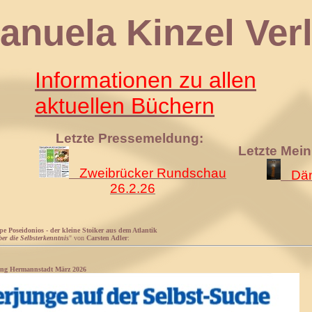
 Kinzel Verl
Informationen zu allen
aktuellen Büchern
Letzte Pressemeldung:
Letzte Mei
Zweibrücker Rundschau
Däm
26.2.26
pe Poseidonios - der kleine Stoiker aus dem Atlantik
er die Selbsterkenntnis
" von
Carsten Adler
:
tung Hermannstadt März 2026