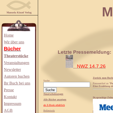
Manuela
Manuela Kinzel Verlag
Home
Wir über uns
Bücher
Letzte Pressemeldung:
Theaterstücke
Veranstaltungen
NWZ 14.7.26
Newsletter
Autoren buchen
Zurück zum Buch
Suche:
Ihr Buch bei uns
Presseartikel zu "
Pe
Eine Erzählung üb
Presse
Neuerscheinungen
Kontakt
Dt.sprachige Zei
Alle Bücher anzeigen
Impressum
als E-Book erhältlich
AGB
Belletristik