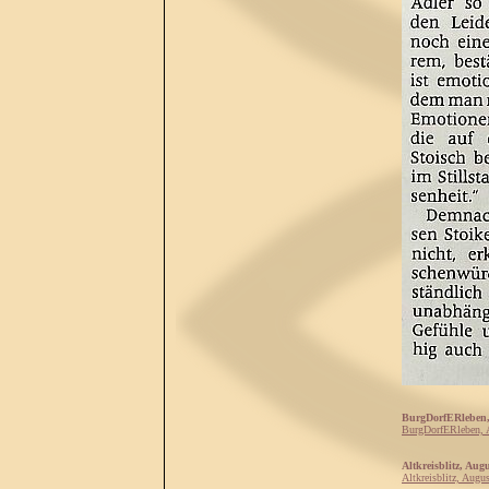
BurgDorfERleben,
BurgDorfERleben, 
Altkreisblitz, Aug
Altkreisblitz, Augu