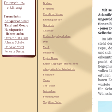
Datenschutz-
Bildband
erklärung
Biographie
Christliche Literatur
Partnerlinks:
Erfahrungsberichte
Antiquariat Kinzel
Tanzhund Mozart
Geschichte
Hundepension
Gesundheit
Hohenstaufen
Kinder / Jugendgeschichten
Offener KulturTreff
Lyrik
Johanna Schober
Dr. Anton Vogel
Musik
Ferien in Dessau
Mundarten
Region Dessau
Region Göppingen / Hohenstaufen
außergewöhnliche Reiseberichte
Sachbücher
Theater
Tier / Natur
Weihnachten
Sonderangebote
Vergriffene Bücher