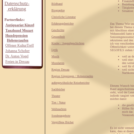
Finanziell
Datenschutz-
Bildband
Beziehung
Tätigkeit
erklärung
Biographie
Situation 
Christliche Literatur
Partnerlinks:
Erfahrungsberichte
Das Thema 'Wie und
Antiquariat Kinzel
bei diesem Thema i
Tanzhund Mozart
Geschichte
mit Abschluss einer 
Wohnmodell hatte mi
Hundepension
Gesundheit
Seniorengenossensch
Hohenstaufen
rekrutieren und den
Kinder / Jugendgeschichten
ich von verschieden
Offener KulturTreff
Öffentlichkeit weit
Lyrik
SEGOFILS stehen wü
Johanna Schober
Dr. Anton Vogel
Musik
weil an d
weil eine
Ferien in Dessau
Mundarten
den weite
weil für 
Region Dessau
weil nich
Nachkomme
Region Göppingen / Hohenstaufen
außergewöhnliche Reiseberichte
Diesem Wunsch bin 
Band angeschnitten
Sachbücher
steht, wird der Les
indirekt tangiert we
Theater
möchte damit
Tier / Natur
die gesell
Hilfen fü
Weihnachten
mich das 
Vorausset
Sonderangebote
Vergriffene Bücher
Es ist nicht vermei
kann, dass er diese