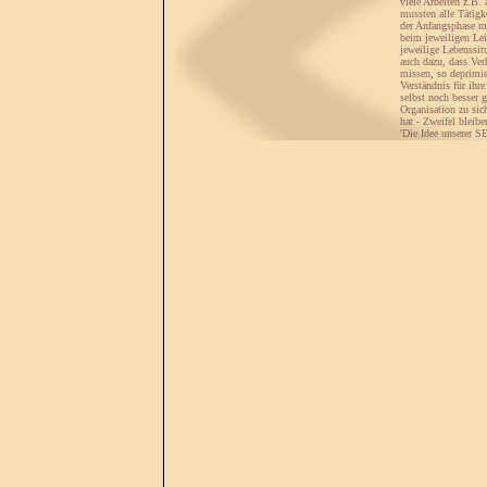
viele Arbeiten z.B
mussten alle Tätigk
der Anfangsphase mi
beim jeweiligen Le
jeweilige Lebenssit
auch dazu, dass Ve
missen, so deprimi
Verständnis für ihr
selbst noch besser 
Organisation zu sic
hat - Zweifel bleibe
'Die Idee unserer S