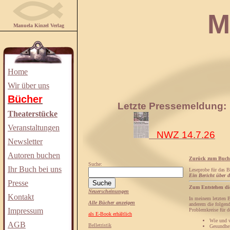
Manuela
Manuela Kinzel Verlag
Home
Wir über uns
Bücher
Letzte Pressemeldung:
Theaterstücke
Veranstaltungen
NWZ 14.7.26
Newsletter
Autoren buchen
Zurück zum Buch
Suche:
Ihr Buch bei uns
Leseprobe für das 
Ein Bericht über 
Presse
Zum Entstehen di
Neuerscheinungen
Kontakt
In meinem letzten B
Alle Bücher anzeigen
anderem die folgend
Impressum
Problemkreise für d
als E-Book erhältlich
Wie und w
AGB
Belletristik
Gesundhei