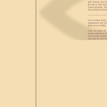
gibt Vereine, die s
Ich sah in einer Au
Sonne gewartet. Nu
Zuversichtlich blick
--------------------------
Gott erwartet nicht,
ausgelassen und lus
dann etwas einfällt
Gott, ich danke dir
lustig verkleidete 
zum Lachen brachte.
und dass du dort hi