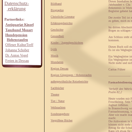
Dieses Innehalten b
Datenschutz-
Bildband
Jahrhundert v. Chr.
erklärung
Bekenntnis in Worte
Biographie
Begleiter gebetet h
Christliche Literatur
Der zweite Teil ist
Partnerlinks:
zu gehen, mich zu e
Erfahrungsberichte
Antiquariat Kinzel
Im dritten Abschnit
Tanzhund Mozart
Geschichte
Bogen zu schlagen 
Hundepension
Gesundheit
Am Schluss steht e
Hohenstaufen
kommen.
Kinder / Jugendgeschichten
Offener KulturTreff
Dieses Buch soll ei
Lyrik
Johanna Schober
Es ist ein Wegbegle
Dr. Anton Vogel
Musik
Ein Wegbegleiter is
Ein Wegbegleiter is
Ferien in Dessau
Mundarten
Nicht mehr und nich
Region Dessau
Caritas Führer
Region Göppingen / Hohenstaufen
-------------------------
außergewöhnliche Reiseberichte
Fastnachtsdiensta
Sachbücher
'Verhelft den Wehrl
Psalm 82,2
Theater
Heute wurden mir Fo
Tier / Natur
Froschkönig. Sein V
Joghurt löffelten.
Weihnachten
In Braunschweig wur
Fastnachtsumzug, si
Sonderangebote
Aber wie macht man 
macht.
Vergriffene Bücher
Die Aidswaisen in We
können nicht mehr a
Betrag für die Schu
Kann ich etwas für 