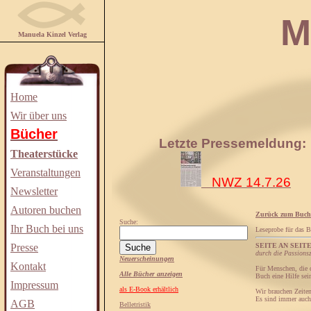
Manuela
Manuela Kinzel Verlag
Home
Wir über uns
Bücher
Letzte Pressemeldung:
Theaterstücke
Veranstaltungen
NWZ 14.7.26
Newsletter
Autoren buchen
Zurück zum Buch
Suche:
Ihr Buch bei uns
Leseprobe für das 
Presse
SEITE AN SEIT
durch die Passions
Neuerscheinungen
Kontakt
Für Menschen, die d
Alle Bücher anzeigen
Buch eine Hilfe sei
Impressum
als E-Book erhältlich
Wir brauchen Zeite
Es sind immer auch 
AGB
Belletristik