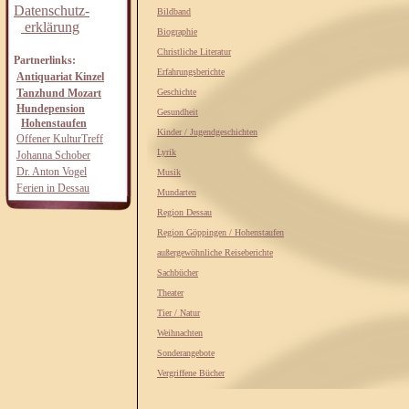
Datenschutz-
Bildband
erklärung
Biographie
Christliche Literatur
Partnerlinks:
Erfahrungsberichte
Antiquariat Kinzel
Tanzhund Mozart
Geschichte
Hundepension
Gesundheit
Hohenstaufen
Kinder / Jugendgeschichten
Offener KulturTreff
Lyrik
Johanna Schober
Dr. Anton Vogel
Musik
Ferien in Dessau
Mundarten
Region Dessau
Region Göppingen / Hohenstaufen
außergewöhnliche Reiseberichte
Sachbücher
Theater
Tier / Natur
Weihnachten
Sonderangebote
Vergriffene Bücher