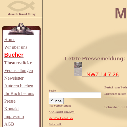
Manuela
Manuela Kinzel Verlag
Home
Wir über uns
Bücher
Letzte Pressemeldung:
Theaterstücke
Veranstaltungen
NWZ 14.7.26
Newsletter
Autoren buchen
Zurück zum Buch
Suche:
Ihr Buch bei uns
Meinungen zu dem
Presse
Neuerscheinungen
Schreiben Sie
Kontakt
Alle Bücher anzeigen
Impressum
als E-Book erhältlich
AGB
Belletristik