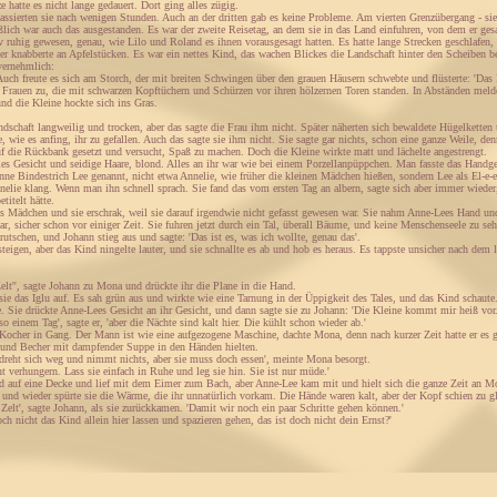
e hatte es nicht lange gedauert. Dort ging alles zügig.
assierten sie nach wenigen Stunden. Auch an der dritten gab es keine Probleme. Am vierten Grenzübergang - sie
ßlich war auch das ausgestanden. Es war der zweite Reisetag, an dem sie in das Land einfuhren, von dem er gesag
v ruhig gewesen, genau, wie Lilo und Roland es ihnen vorausgesagt hatten. Es hatte lange Strecken geschlafen, 
der knabberte an Apfelstücken. Es war ein nettes Kind, das wachen Blickes die Landschaft hinter den Scheiben be
 vernehmlich:
Auch freute es sich am Storch, der mit breiten Schwingen über den grauen Häusern schwebte und flüsterte: 'Das 
 Frauen zu, die mit schwarzen Kopftüchern und Schürzen vor ihren hölzernen Toren standen. In Abständen meldet
nd die Kleine hockte sich ins Gras.
dschaft langweilig und trocken, aber das sagte die Frau ihm nicht. Später näherten sich bewaldete Hügelketten
, wie es anfing, ihr zu gefallen. Auch das sagte sie ihm nicht. Sie sagte gar nichts, schon eine ganze Weile, de
uf die Rückbank gesetzt und versucht, Spaß zu machen. Doch die Kleine wirkte matt und lächelte angestrengt.
les Gesicht und seidige Haare, blond. Alles an ihr war wie bei einem Porzellanpüppchen. Man fasste das Handge
nne Bindestrich Lee genannt, nicht etwa Annelie, wie früher die kleinen Mädchen hießen, sondern Lee als El-e-
elie klang. Wenn man ihn schnell sprach. Sie fand das vom ersten Tag an albern, sagte sich aber immer wieder, 
titelt hätte.
 Mädchen und sie erschrak, weil sie darauf irgendwie nicht gefasst gewesen war. Sie nahm Anne-Lees Hand und 
r, sicher schon vor einiger Zeit. Sie fuhren jetzt durch ein Tal, überall Bäume, und keine Menschenseele zu se
rutschen, und Johann stieg aus und sagte: 'Das ist es, was ich wollte, genau das'.
steigen, aber das Kind ningelte lauter, und sie schnallte es ab und hob es heraus. Es tappste unsicher nach dem 
elt'', sagte Johann zu Mona und drückte ihr die Plane in die Hand.
e das Iglu auf. Es sah grün aus und wirkte wie eine Tarnung in der Üppigkeit des Tales, und das Kind schaute
. Sie drückte Anne-Lees Gesicht an ihr Gesicht, und dann sagte sie zu Johann: 'Die Kleine kommt mir heiß vor.
 einem Tag', sagte er, 'aber die Nächte sind kalt hier. Die kühlt schon wieder ab.'
Kocher in Gang. Der Mann ist wie eine aufgezogene Maschine, dachte Mona, denn nach kurzer Zeit hatte er es ge
und Becher mit dampfender Suppe in den Händen hielten.
e dreht sich weg und nimmt nichts, aber sie muss doch essen', meinte Mona besorgt.
ht verhungern. Lass sie einfach in Ruhe und leg sie hin. Sie ist nur müde.'
 auf eine Decke und lief mit dem Eimer zum Bach, aber Anne-Lee kam mit und hielt sich die ganze Zeit an Mo
und wieder spürte sie die Wärme, die ihr unnatürlich vorkam. Die Hände waren kalt, aber der Kopf schien zu g
 Zelt', sagte Johann, als sie zurückkamen. 'Damit wir noch ein paar Schritte gehen können.'
ch nicht das Kind allein hier lassen und spazieren gehen, das ist doch nicht dein Ernst?'