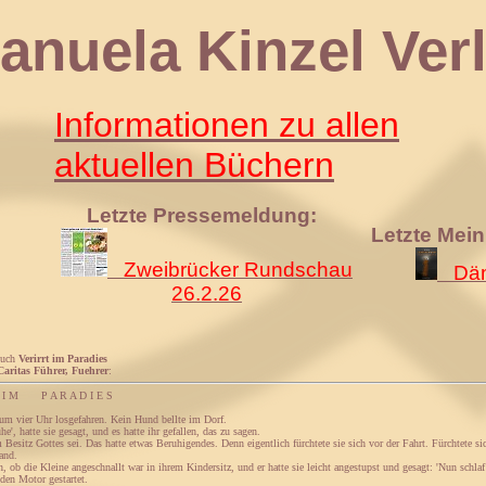
 Kinzel Verl
Informationen zu allen
aktuellen Büchern
Letzte Pressemeldung:
Letzte Mei
Zweibrücker Rundschau
Däm
26.2.26
Buch
Verirrt im Paradies
Caritas Führer, Fuehrer
:
I M P A R A D I E S
um vier Uhr losgefahren. Kein Hund bellte im Dorf.
ühe', hatte sie gesagt, und es hatte ihr gefallen, das zu sagen.
 Besitz Gottes sei. Das hatte etwas Beruhigendes. Denn eigentlich fürchtete sie sich vor der Fahrt. Fürchtete 
and.
n, ob die Kleine angeschnallt war in ihrem Kindersitz, und er hatte sie leicht angestupst und gesagt: 'Nun sch
 den Motor gestartet.