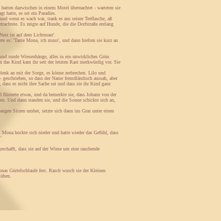
 hatten dazwischen in einem Motel übernachtet - warteten sie
t hatte, es sei ein Paradies.
und wenn es wach war, trank es aus seiner Teeflasche, aß
trachtete. Es zeigte auf Hunde, die die Dorfstraße entlang
Nest ist auf dem Lichtmast'.
e es: 'Tante Mona, ich muss', und dann hielten sie kurz an
 und runde Wiesenhänge, alles in ein unwirkliches Grün
nn das Kind kam ihr seit der letzten Rast merkwürdig vor. Sie
lenk an mit der Sorge, es könne zerbrechen. Lilo und
e- geschrieben, so dass der Name fremdländisch aussah, aber
dass es nicht ihre Sache sei und dass sie ihr Kind ganz
flüsterte etwas, und da bemerkte sie, dass Johann von der
hen. Und dann standen sie, und die Sonne schickte sich an,
langen Sitzen umher, setzte sich dann ins Gras unter einen
. Mona hockte sich nieder und hatte wieder das Gefühl, dass
'
schafft, dass sie auf der Wiese um eine rauchende
nas Gürtelschlaufe fest. Rasch wusch sie der Kleinen
lühen.