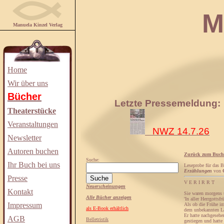
Manuela
Manuela Kinzel Verlag
Home
Wir über uns
Bücher
Letzte Pressemeldung:
Theaterstücke
Veranstaltungen
NWZ 14.7.26
Newsletter
Autoren buchen
Zurück zum Buch
Suche:
Ihr Buch bei uns
Leseprobe für das 
Erzählungen
von
Presse
V E R I R R T 
Neuerscheinungen
Kontakt
Sie waren morgens 
Alle Bücher anzeigen
'In aller Herrgottsfr
Impressum
Als ob die Frühe im
als E-Book erhältlich
dem unbekannten L
Er hatte nachgesehe
AGB
Belletristik
gestiegen und hatte