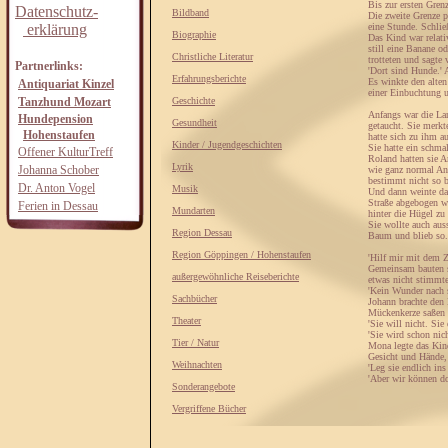
Bis zur ersten Grenz
Datenschutz-
Bildband
Die zweite Grenze p
erklärung
eine Stunde. Schlie
Biographie
Das Kind war relati
still eine Banane o
Christliche Literatur
trotteten und sagte
Partnerlinks:
'Dort sind Hunde.' 
Erfahrungsberichte
Es winkte den alten
Antiquariat Kinzel
einer Einbuchtung u
Tanzhund Mozart
Geschichte
Anfangs war die Lan
Hundepension
Gesundheit
getaucht. Sie merkte
Hohenstaufen
hatte sich zu ihm a
Kinder / Jugendgeschichten
Sie hatte ein schma
Offener KulturTreff
Roland hatten sie A
Lyrik
Johanna Schober
wie ganz normal Ann
bestimmt nicht so be
Dr. Anton Vogel
Musik
Und dann weinte das
Straße abgebogen wa
Ferien in Dessau
Mundarten
hinter die Hügel zu 
Sie wollte auch aus
Region Dessau
Baum und blieb so.
Region Göppingen / Hohenstaufen
'Hilf mir mit dem Z
Gemeinsam bauten si
außergewöhnliche Reiseberichte
etwas nicht stimmte
'Kein Wunder nach so
Sachbücher
Johann brachte den 
Mückenkerze saßen 
Theater
'Sie will nicht. Si
'Sie wird schon nic
Tier / Natur
Mona legte das Kind
Gesicht und Hände, 
Weihnachten
'Leg sie endlich ins
'Aber wir können do
Sonderangebote
Vergriffene Bücher