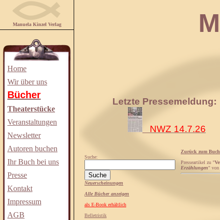
Manuela
Manuela Kinzel Verlag
Home
Wir über uns
Bücher
Letzte Pressemeldung:
Theaterstücke
Veranstaltungen
NWZ 14.7.26
Newsletter
Autoren buchen
Zurück zum Buch
Suche:
Ihr Buch bei uns
Presseartikel zu "
Ve
Erzählungen
" vo
Presse
Neuerscheinungen
Kontakt
Alle Bücher anzeigen
Impressum
als E-Book erhältlich
AGB
Belletristik