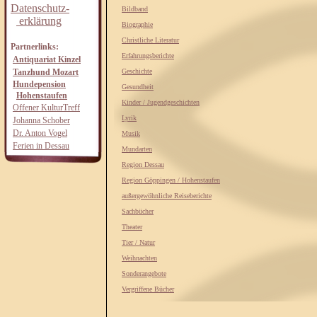
Datenschutz-
Bildband
erklärung
Biographie
Christliche Literatur
Partnerlinks:
Erfahrungsberichte
Antiquariat Kinzel
Tanzhund Mozart
Geschichte
Hundepension
Gesundheit
Hohenstaufen
Kinder / Jugendgeschichten
Offener KulturTreff
Lyrik
Johanna Schober
Dr. Anton Vogel
Musik
Ferien in Dessau
Mundarten
Region Dessau
Region Göppingen / Hohenstaufen
außergewöhnliche Reiseberichte
Sachbücher
Theater
Tier / Natur
Weihnachten
Sonderangebote
Vergriffene Bücher