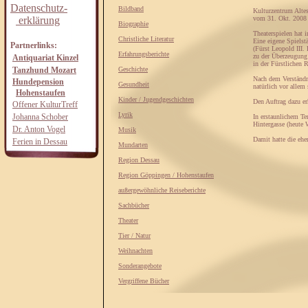
Datenschutz-
Bildband
Kulturzentrum Altes
erklärung
vom 31. Okt. 2008
Biographie
Theaterspielen hat i
Christliche Literatur
Eine eigene Spielstä
Partnerlinks:
(Fürst Leopold III. 
Erfahrungsberichte
zu der Überzeugung 
Antiquariat Kinzel
in der Fürstlichen 
Tanzhund Mozart
Geschichte
Nach dem Verständni
Hundepension
Gesundheit
natürlich vor allem 
Hohenstaufen
Kinder / Jugendgeschichten
Den Auftrag dazu e
Offener KulturTreff
Lyrik
Johanna Schober
In erstaunlichem Te
Hintergasse (heute W
Dr. Anton Vogel
Musik
Damit hatte die ehe
Ferien in Dessau
Mundarten
Region Dessau
Region Göppingen / Hohenstaufen
außergewöhnliche Reiseberichte
Sachbücher
Theater
Tier / Natur
Weihnachten
Sonderangebote
Vergriffene Bücher