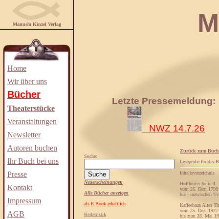
Manuela
Manuela Kinzel Verlag
Home
Wir über uns
Bücher
Letzte Pressemeldung:
Theaterstücke
Veranstaltungen
NWZ 14.7.26
Newsletter
Autoren buchen
Zurück zum Buch
Suche:
Ihr Buch bei uns
Leseprobe für das 
Presse
Inhaltsverzeichnis
Neuerscheinungen
Hoftheater Seite 4
Kontakt
vom 26. Dez. 1798
Alle Bücher anzeigen
bis - inzwischen 'Fr
Impressum
als E-Book erhältlich
Kaffeehaus Altes Th
vom 25. Dez. 1927
AGB
Belletristik
bis zum 28. Mai 1