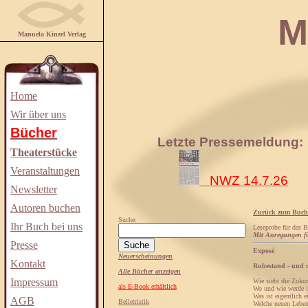
Manuela
Manuela Kinzel Verlag
Home
Wir über uns
Bücher
Letzte Pressemeldung:
Theaterstücke
Veranstaltungen
NWZ 14.7.26
Newsletter
Autoren buchen
Zurück zum Buch
Suche:
Ihr Buch bei uns
Leseprobe für das 
Mit Anregungen fü
Presse
Exposé
Neuerscheinungen
Kontakt
Ruhestand - und 
Alle Bücher anzeigen
Impressum
Wie sieht die Zukun
als E-Book erhältlich
Wo und wie werde i
Was ist eigentlich e
AGB
Belletristik
Welche neuen Leben