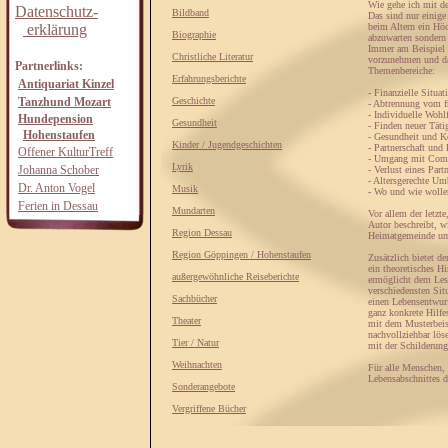
Wie gehe ich mit d
Datenschutz-
Bildband
Das sind nur einige
erklärung
beim Altern ein Höc
Biographie
abzuwarten sondern 
Immer am Beispiel d
Christliche Literatur
vorzunehmen und dan
Partnerlinks:
Themenbereiche:
Erfahrungsberichte
Antiquariat Kinzel
- Finanzielle Situat
Tanzhund Mozart
Geschichte
- Abtrennung vom f
- Individuelle Wohl
Hundepension
Gesundheit
- Finden neuer Täti
Hohenstaufen
- Gesundheit und K
Kinder / Jugendgeschichten
- Partnerschaft und
Offener KulturTreff
- Umgang mit Compu
Lyrik
Johanna Schober
- Verlust eines Part
- Altersgerechte 
Dr. Anton Vogel
Musik
- Wo und wie wollen
Ferien in Dessau
Mundarten
Vor allem der letzt
Autor beschreibt, w
Region Dessau
Heimatgemeinde um
Region Göppingen / Hohenstaufen
Zusätzlich bietet d
ein theoretisches H
außergewöhnliche Reiseberichte
ermöglicht dem Lese
verschiedensten Sit
Sachbücher
einen Lebensentwur
ganz konkrete Hilfe
Theater
mit dem Musterbeisp
nachvollziehbar lös
Tier / Natur
mit der Schilderung
Weihnachten
Für alle Menschen, 
Lebensabschnittes d
Sonderangebote
Vergriffene Bücher