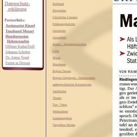
Datenschutz-
Bildband
erklärung
Biographie
Christliche Literatur
Partnerlinks:
Erfahrungsberichte
Antiquariat Kinzel
Tanzhund Mozart
Geschichte
Hundepension
Gesundheit
Hohenstaufen
Kinder / Jugendgeschichten
Offener KulturTreff
Lyrik
Johanna Schober
Dr. Anton Vogel
Musik
Ferien in Dessau
Mundarten
Region Dessau
Region Göppingen / Hohenstaufen
außergewöhnliche Reiseberichte
Sachbücher
Theater
Tier / Natur
Weihnachten
Sonderangebote
Vergriffene Bücher