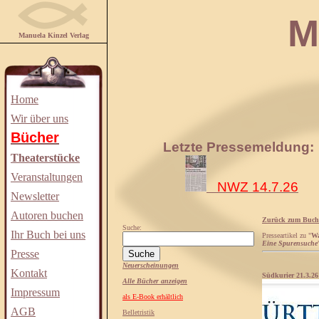
Manuela
Manuela Kinzel Verlag
Home
Wir über uns
Bücher
Letzte Pressemeldung:
Theaterstücke
Veranstaltungen
NWZ 14.7.26
Newsletter
Autoren buchen
Zurück zum Buch
Suche:
Ihr Buch bei uns
Presseartikel zu "
Wa
Eine Spurensuche
Presse
Neuerscheinungen
Kontakt
Südkurier 21.3.26
Alle Bücher anzeigen
Impressum
als E-Book erhältlich
AGB
Belletristik