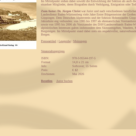
Im Mittelpunkt stehen dabei sowohl die Entwicklung der Sektion als auch d
einzelner Mitglieder, deren Biografien durch Verfolgung, Emigration oder To
Zum Autor: Dr. Jürgen Christ
war Jurist und nach verschiedenen berufliche
Landesdienst Baden-Württemberg viele Jahre Erster Bürgermeister der Großen
Göppingen. Dem Deutschen Alpenverein und der Sektion Hohenstaufen Göppi
Jahrzehnte eng verbunden: von 1985 bis 1997 als ehrenamtliches Vorstandsmi
sowie von 1995 bis 2006 als Vorsitzender des DAV-Landesverbands Baden-W
alpinistischen Interessen galten insbesondere dem Skitourengehen, Wandern, 
Bergsteigen. Im Mittelpunkt stand dabei stets ein respektvoller, naturverbu
Bergen.
Presseartikel
|
Leseprobe
|
Meinungen
Veranstaltungstipps
ISBN:
978-3-95544-197-5
Format:
14,8 x 21 cm
Info:
Softcover; 55 Seiten
Preis:
€
12
Erschienen:
Mai 2026
Bestellen
Autor buchen