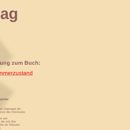
ag
nung zum Buch:
merzustand
glieder
fen Göppingen des
sowie den Schicksalen
en und
, das sich über
über die Weimarer
s.