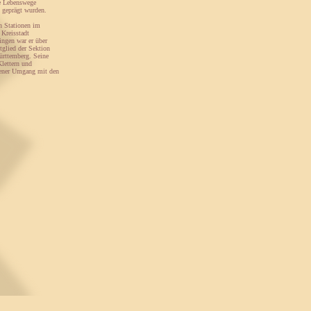
ie Lebenswege
d geprägt wurden.
n Stationen im
 Kreisstadt
ngen war er über
tglied der Sektion
ürttemberg. Seine
Klettern und
ndener Umgang mit den