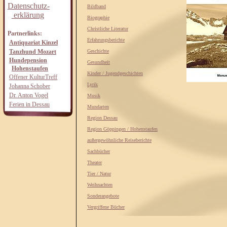
Datenschutz-
Bildband
erklärung
Biographie
Christliche Literatur
Partnerlinks:
Erfahrungsberichte
Antiquariat Kinzel
Tanzhund Mozart
Geschichte
Hundepension
Gesundheit
Hohenstaufen
Kinder / Jugendgeschichten
Offener KulturTreff
Lyrik
Johanna Schober
Dr. Anton Vogel
Musik
Ferien in Dessau
Mundarten
Region Dessau
Region Göppingen / Hohenstaufen
außergewöhnliche Reiseberichte
Sachbücher
Theater
Tier / Natur
Weihnachten
Sonderangebote
Vergriffene Bücher