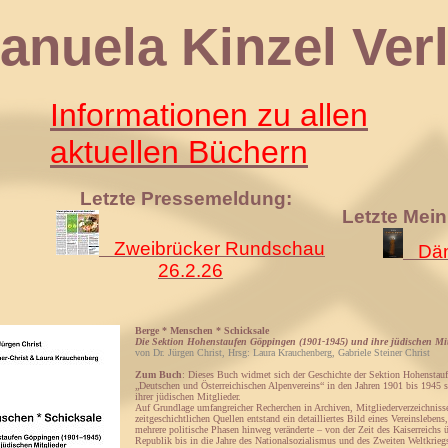
 Kinzel Verl
Informationen zu allen
aktuellen Büchern
Letzte Pressemeldung:
Letzte Mei
Zweibrücker Rundschau
Däm
26.2.26
Berge * Menschen * Schicksale
Die Sektion Hohenstaufen Göppingen (1901-1945) und ihre jüdischen Mit
von Dr. Jürgen Christ, Hrsg: Laura Krauchenberg, Gabriele Steiner Christ
Zum Buch
: Dieses Buch widmet sich der Geschichte der Sektion Hohenstau
„Deutschen und Österreichischen Alpenvereins“ in den Jahren 1901 bis 1945 
ihrer jüdischen Mitglieder.
Auf Grundlage umfangreicher Recherchen in Archiven, Mitgliederverzeichniss
zeitgeschichtlichen Quellen entstand ein detailliertes Bild eines Vereinslebens
mehrere politische Phasen hinweg veränderte – von der Zeit des Kaiserreichs 
Republik bis in die Jahre des Nationalsozialismus und des Zweiten Weltkrieg