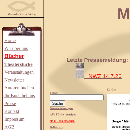
Manuela
Manuela Kinzel Verlag
Home
Wir über uns
Bücher
Letzte Pressemeldung:
Theaterstücke
Veranstaltungen
NWZ 14.7.26
Newsletter
Autoren buchen
Zurück
Suche:
Ihr Buch bei uns
Presse
Neuerscheinungen
Kontakt
Alle Bücher anzeigen
Impressum
als E-Book erhältlich
AGB
Belletristik