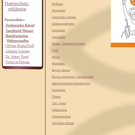
Datenschutz-
Bildband
erklärung
Biographie
Christliche Literatur
Partnerlinks:
Erfahrungsberichte
Antiquariat Kinzel
Tanzhund Mozart
Geschichte
Hundepension
Gesundheit
Hohenstaufen
Kinder / Jugendgeschichten
Offener KulturTreff
Lyrik
Johanna Schober
Dr. Anton Vogel
Musik
Ferien in Dessau
Mundarten
Region Dessau
Region Göppingen / Hohenstaufen
außergewöhnliche Reiseberichte
Sachbücher
Theater
Tier / Natur
Weihnachten
Sonderangebote
Vergriffene Bücher