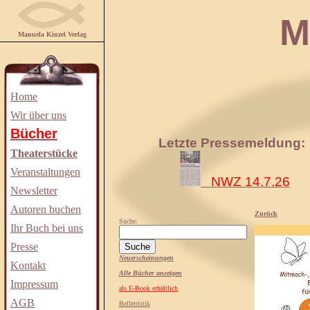
Manuela
Manuela Kinzel Verlag
Home
Wir über uns
Bücher
Letzte Pressemeldung:
Theaterstücke
Veranstaltungen
NWZ 14.7.26
Newsletter
Autoren buchen
Zurück
Suche:
Ihr Buch bei uns
Presse
Neuerscheinungen
Kontakt
Alle Bücher anzeigen
Impressum
als E-Book erhältlich
AGB
Belletristik