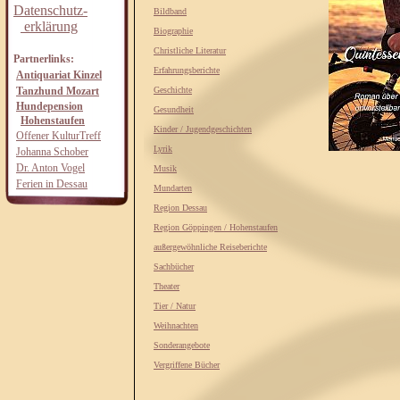
Datenschutz-
Bildband
erklärung
Biographie
Christliche Literatur
Partnerlinks:
Erfahrungsberichte
Antiquariat Kinzel
Tanzhund Mozart
Geschichte
Hundepension
Gesundheit
Hohenstaufen
Kinder / Jugendgeschichten
Offener KulturTreff
Lyrik
Johanna Schober
Dr. Anton Vogel
Musik
Ferien in Dessau
Mundarten
Region Dessau
Region Göppingen / Hohenstaufen
außergewöhnliche Reiseberichte
Sachbücher
Theater
Tier / Natur
Weihnachten
Sonderangebote
Vergriffene Bücher