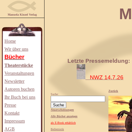
Manuela
Manuela Kinzel Verlag
Home
Wir über uns
Bücher
Letzte Pressemeldung:
Theaterstücke
Veranstaltungen
NWZ 14.7.26
Newsletter
Autoren buchen
Zurück
Suche:
Ihr Buch bei uns
Presse
Neuerscheinungen
Kontakt
Alle Bücher anzeigen
Impressum
als E-Book erhältlich
AGB
Belletristik