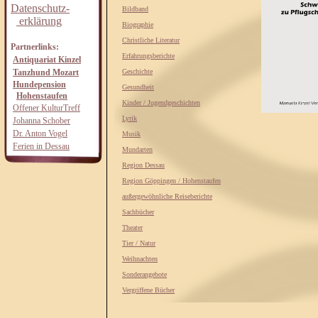
Datenschutz-
Bildband
erklärung
Biographie
Christliche Literatur
Partnerlinks:
Erfahrungsberichte
Antiquariat Kinzel
Tanzhund Mozart
Geschichte
Hundepension
Gesundheit
Hohenstaufen
Kinder / Jugendgeschichten
Offener KulturTreff
Lyrik
Johanna Schober
Dr. Anton Vogel
Musik
Ferien in Dessau
Mundarten
Region Dessau
Region Göppingen / Hohenstaufen
außergewöhnliche Reiseberichte
Sachbücher
Theater
Tier / Natur
Weihnachten
Sonderangebote
Vergriffene Bücher