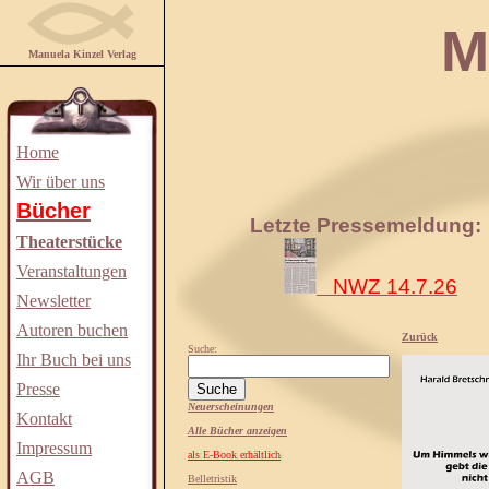
Manuela
Manuela Kinzel Verlag
Home
Wir über uns
Bücher
Letzte Pressemeldung:
Theaterstücke
Veranstaltungen
NWZ 14.7.26
Newsletter
Autoren buchen
Zurück
Suche:
Ihr Buch bei uns
Presse
Neuerscheinungen
Kontakt
Alle Bücher anzeigen
Impressum
als E-Book erhältlich
AGB
Belletristik