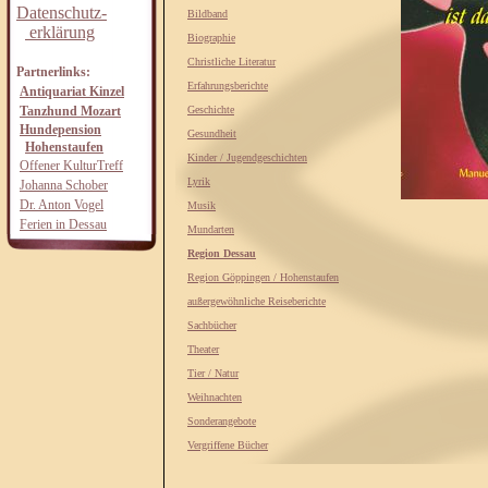
Datenschutz-
Bildband
erklärung
Biographie
Christliche Literatur
Partnerlinks:
Erfahrungsberichte
Antiquariat Kinzel
Tanzhund Mozart
Geschichte
Hundepension
Gesundheit
Hohenstaufen
Kinder / Jugendgeschichten
Offener KulturTreff
Lyrik
Johanna Schober
Dr. Anton Vogel
Musik
Ferien in Dessau
Mundarten
Region Dessau
Region Göppingen / Hohenstaufen
außergewöhnliche Reiseberichte
Sachbücher
Theater
Tier / Natur
Weihnachten
Sonderangebote
Vergriffene Bücher