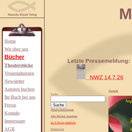
Manuela
Manuela Kinzel Verlag
Home
Wir über uns
Bücher
Letzte Pressemeldung:
Theaterstücke
Veranstaltungen
NWZ 14.7.26
Newsletter
Autoren buchen
Zurück
Suche:
Ihr Buch bei uns
Presse
Neuerscheinungen
Kontakt
Alle Bücher anzeigen
Impressum
als E-Book erhältlich
AGB
Belletristik