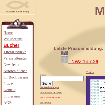
Manuela
Manuela Kinzel Verlag
Home
Wir über uns
Bücher
Letzte Pressemeldung:
Theaterstücke
Veranstaltungen
NWZ 14.7.26
Newsletter
Autoren buchen
Zurück
Suche:
Ihr Buch bei uns
Presse
Neuerscheinungen
Kontakt
Alle Bücher anzeigen
Impressum
als E-Book erhältlich
AGB
Belletristik