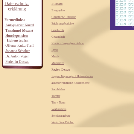
Datenschutz-
Bildband
erklärung
Biographie
Christliche Literatur
Partnerlinks:
Erfahrungsberichte
Antiquariat Kinzel
Tanzhund Mozart
Geschichte
Hundepension
Gesundheit
Hohenstaufen
Kinder / Jugendgeschichten
Offener KulturTreff
Lyrik
Johanna Schober
Dr. Anton Vogel
Musik
Ferien in Dessau
Mundarten
Region Dessau
Region Göppingen / Hohenstaufen
außergewöhnliche Reiseberichte
Sachbücher
Theater
Tier / Natur
Weihnachten
Sonderangebote
Vergriffene Bücher